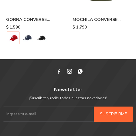
GORRA CONVERSE
MOCHILA CONVERSE
TRIPOFF - Red
SPEED 3 - Olive
$
1.590
$
1.790



Newsletter
¡Suscribite y recibí todas nuestras novedades!
SUSCRIBIRME