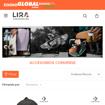
Zooko
Global Sports
Somos
Futbol

ACCESORIOS CONVERSE
Recomendados
Filtrando por:
Accesorios