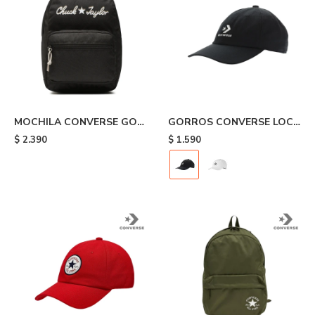
MOCHILA CONVERSE GO
GORROS CONVERSE LOCK
CHUCK TAYLOR - Black
UP - Black
$
2.390
$
1.590