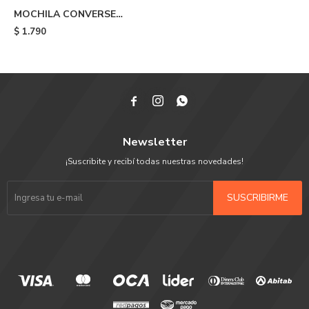
MOCHILA CONVERSE
SPEED 3 - Olive
$
1.790



Newsletter
¡Suscribite y recibí todas nuestras novedades!
SUSCRIBIRME