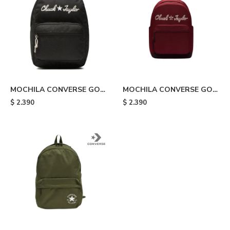
MOCHILA CONVERSE GO
MOCHILA CONVERSE GO
CHUCK TAYLOR - Black
CHUCK TAYLOR - Red
$
2.390
$
2.390