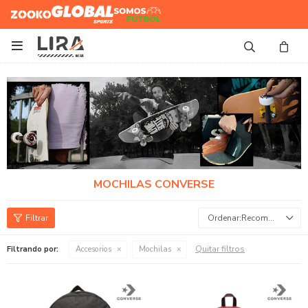
Zooko
Global Sports
Somos
Futbol

MOCHILAS CONVERSE
Recomendados
Quitar filtros
Filtrando por:
Accesorios
Mochilas