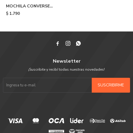
MOCHILA CONVERSE
SPEED 3 - Olive
$
1.790



Newsletter
¡Suscribite y recibí todas nuestras novedades!
SUSCRIBIRME