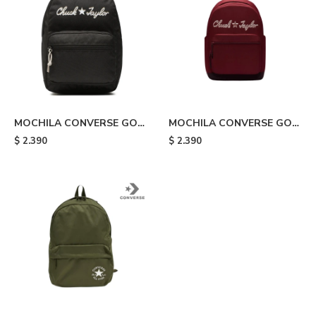
MOCHILA CONVERSE GO
MOCHILA CONVERSE GO
CHUCK TAYLOR - Black
CHUCK TAYLOR - Red
$
2.390
$
2.390