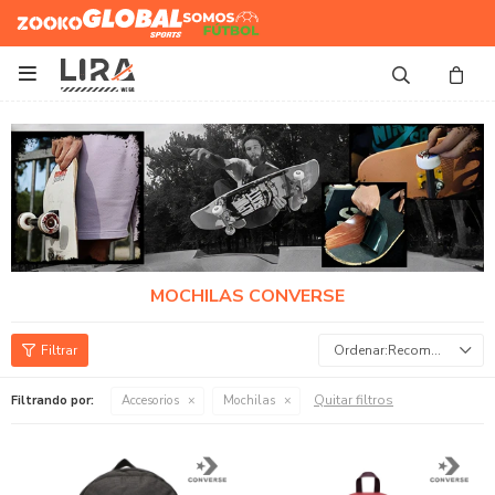
Zooko
Global Sports
Somos
Futbol

MOCHILAS CONVERSE
Recomendados
Quitar filtros
Filtrando por:
Accesorios
Mochilas