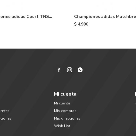
ones adidas Court TNS
Championes adidas Matchbr
e - Blue
Super - Navy
$
4.990



Mi cuenta
Mi cuenta
uentes
Mis compras
uciones
Mis direcciones
Wish List