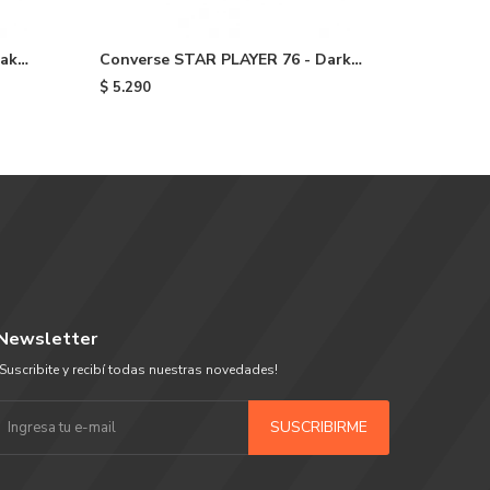
eak
Converse STAR PLAYER 76 - Dark
CONVERS
Green
STAR CRU
$
5.290
$
5.290
Newsletter
¡Suscribite y recibí todas nuestras novedades!
SUSCRIBIRME