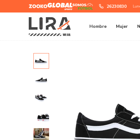
Zooko
Global
Somos
26230830
Lun
Sports
Futbol
Hombre
Mujer
N