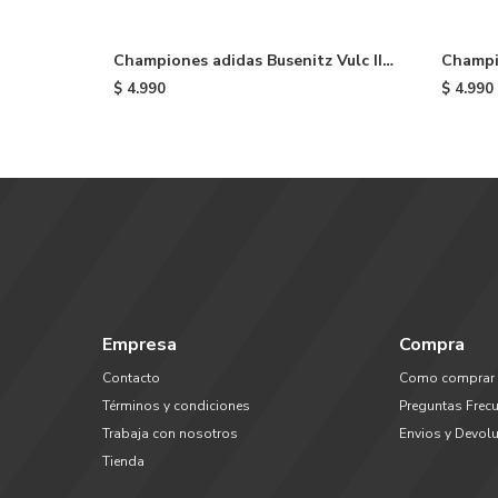
Championes adidas Busenitz Vulc II -
Champi
Black
Premier
$
4.990
$
4.990
Empresa
Compra
Contacto
Como comprar
Términos y condiciones
Preguntas Frec
Trabaja con nosotros
Envios y Devol
Tienda