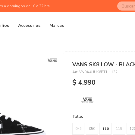
es a domingos de 10 a 22 hrs
iños
Accesorios
Marcas
VANS SK8 LOW - BLAC
VN0A4UUK6BT1-1132
$
4.990
Talle:
045
050
110
115
12