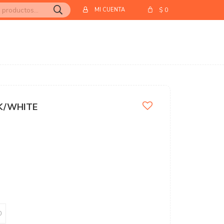
$
0
K/WHITE
0