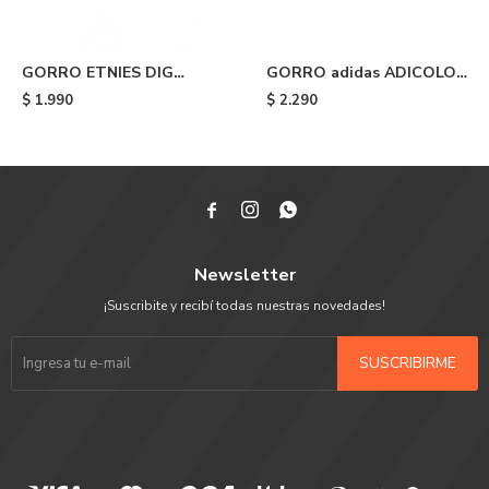
GORRO ETNIES DIG
GORRO adidas ADICOLOR
TRUCKER - Black/white
ARCHIVE - Blue
$
1.990
$
2.290



Newsletter
¡Suscribite y recibí todas nuestras novedades!
SUSCRIBIRME