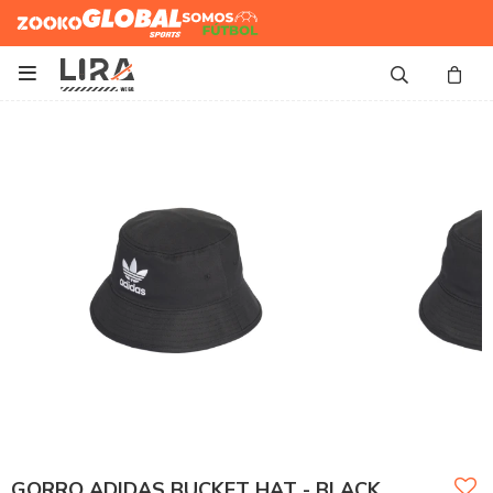
Zooko
Global Sports
Somos
Futbol

GORRO ADIDAS BUCKET HAT - BLACK