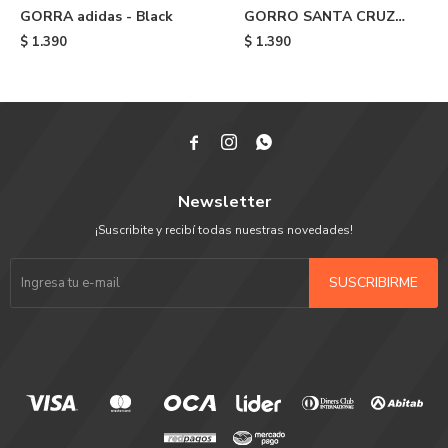
GORRA adidas - Black
GORRO SANTA CRUZ
CLASSIC - Black
$
1.390
$
1.390



Newsletter
¡Suscribite y recibí todas nuestras novedades!
SUSCRIBIRME