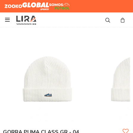
Zooko
Global Sports
Somos
Futbol

GORRA PUMA CLASS GR - 04