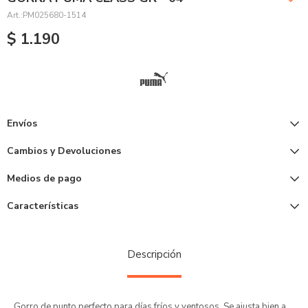
PM025680-1514
$
1.190
Envíos
Cambios y Devoluciones
Medios de pago
Características
Descripción
Gorro de punto perfecto para días fríos y ventosos. Se ajusta bien a