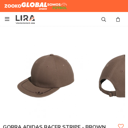
Zooko
Global Sports
Somos
Futbol

GORRA ADIDAS RACER STRIPE - BROWN