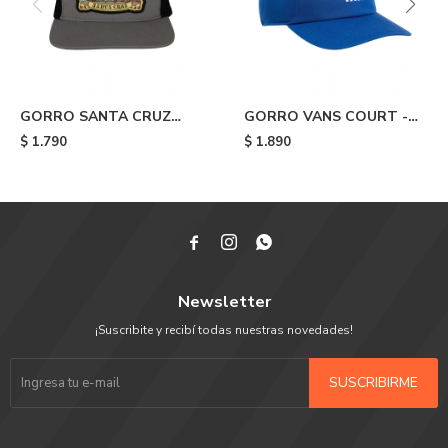
GORRO SANTA CRUZ
GORRO VANS COURT -
GUZMAN DEAD DINERS -
Blue
$
1.790
$
1.890
Grey



Newsletter
¡Suscribite y recibí todas nuestras novedades!
SUSCRIBIRME