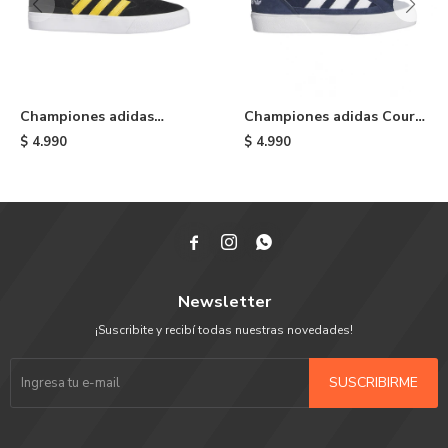
Championes adidas
Championes adidas Court
Busenitz Vulc II - Black
TNS Premiere - Blue
$
4.990
$
4.990



Newsletter
¡Suscribite y recibí todas nuestras novedades!
SUSCRIBIRME