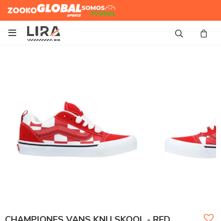
Zooko
Global Sports
Somos
Futbol

CHAMPIONES VANS KNU SKOOL - RED