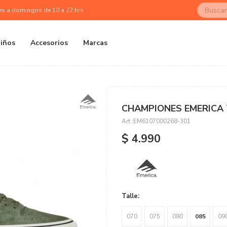
es a domingos de 10 a 22 hrs
iños
Accesorios
Marcas
CHAMPIONES EMERICA T
EM6107000268-301
$
4.990
Talle:
070
075
080
085
09