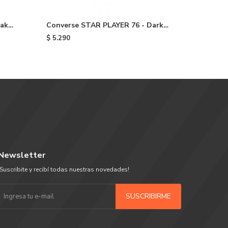
eak
Converse STAR PLAYER 76 - Dark
CONVERS
Green
STAR CRU
$
5.290
$
5.290
Newsletter
¡Suscribite y recibí todas nuestras novedades!
SUSCRIBIRME