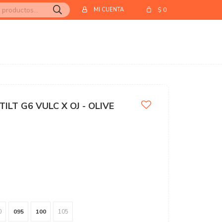
$
0
ILT G6 VULC X OJ - OLIVE
0
095
100
105