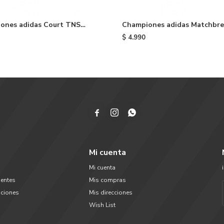
ones adidas Court TNS
Championes adidas Matchbr
e - Blue
Super - Navy
$
4.990



Mi cuenta
Mi cuenta
uentes
Mis compras
uciones
Mis direcciones
Wish List