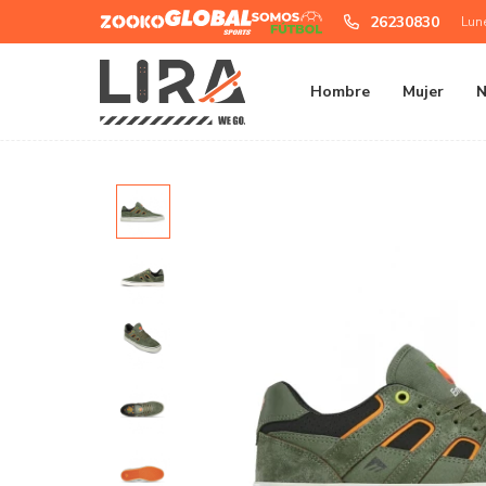
Zooko
Global
Somos
26230830
Lun
Sports
Futbol
Hombre
Mujer
N