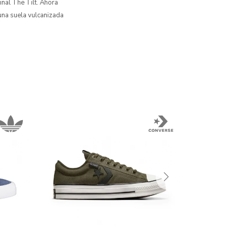
nal The Tilt. Ahora
 una suela vulcanizada