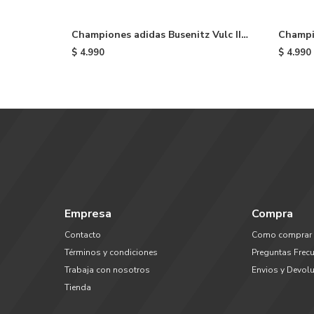
Championes adidas Busenitz Vulc II -
Champi
Black
Premier
$
4.990
$
4.990
Empresa
Compra
Contacto
Como comprar
Términos y condiciones
Preguntas Frec
Trabaja con nosotros
Envios y Devol
Tienda