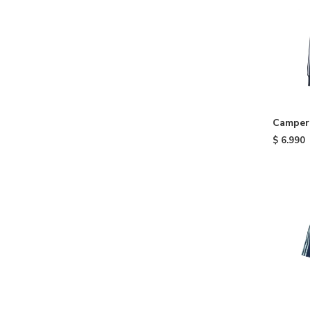
Campera
- Blue
$
6.990