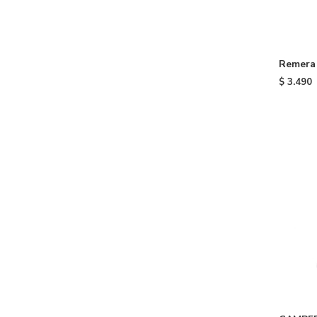
Remera 
$
3.490