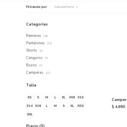
Filtrando por:
Indumentaria
Categorías
Remeras
(18)
Pantalones
(13)
Shorts
(4)
Canguros
(5)
Buzos
(2)
Camperas
(12)
Talle
XS
S
M
L
XL
006
010
Campera
Firebir
014
018
L
M
S
XL
XSS
$
4.890
XXL
Precio
($)