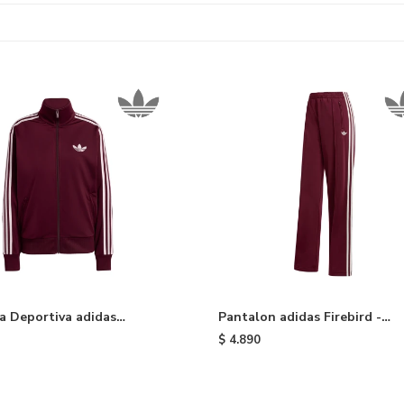
 Deportiva adidas
Pantalon adidas Firebird -
d Holgada - Maroon
Maroon
$
4.890