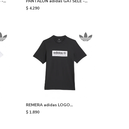
 -
PANTALÓN adidas GATSELE -
Olive Strata White
$
4.290
REMERA adidas LOGO
SKATEBOARDING - Black
$
1.890