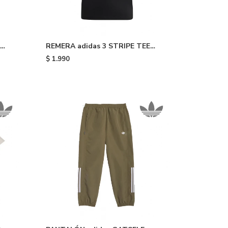
REMERA adidas 3 STRIPE TEE
SLIM - Black White
$
1.990