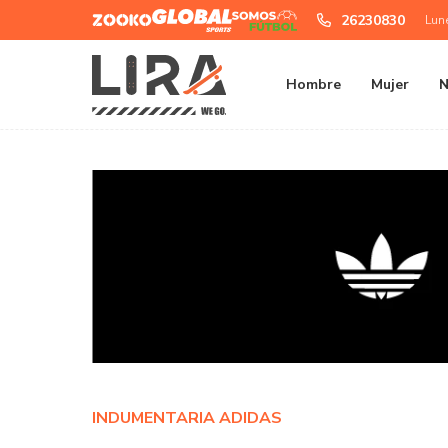
Zooko
Global
Somos
26230830
Lun
Sports
Futbol
Hombre
Mujer
N
INDUMENTARIA ADIDAS