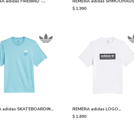
A adidas FIREBIRD -
REMERA adidas SHMOOHAUS
White
$
1.990
 adidas SKATEBOARDING
REMERA adidas LOGO
TREFOIL - Light Blue
SKATEBOARDING - White
$
1.890