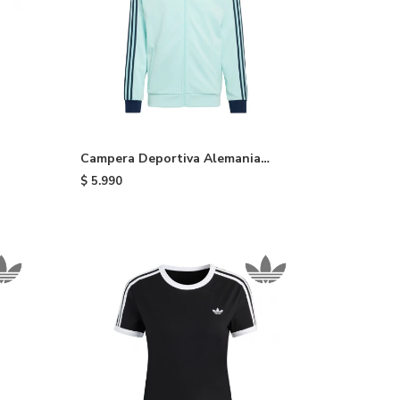
Campera Deportiva Alemania
adidas - Light Blue
$
5.990