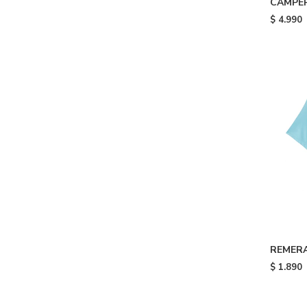
CAMPER
Black
$
4.990
REMERA
TRIPLE 
$
1.890