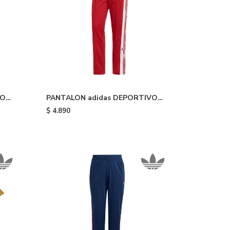
VO
PANTALON adidas DEPORTIVO
ADIBREAK - Red White
$
4.890