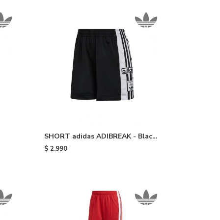
SHORT adidas ADIBREAK - Black
White
$
2.990