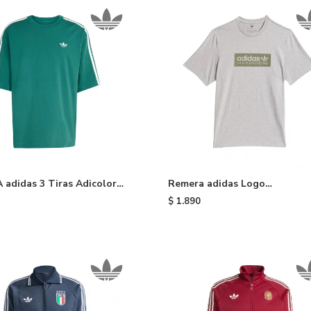
adidas 3 Tiras Adicolor -
Remera adidas Logo
Skateboarding - Grey
$
1.890