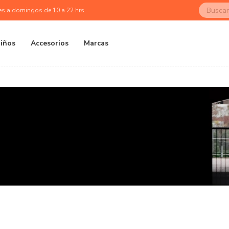
es a domingos de 10 a 22 hrs
iños
Accesorios
Marcas