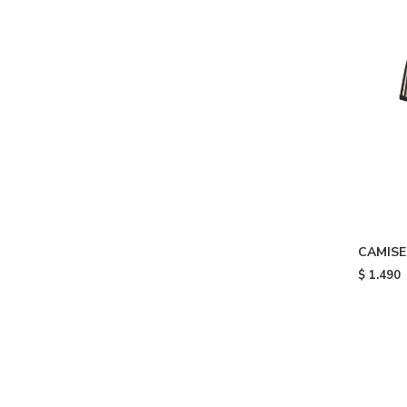
CAMISET
Beige
$
1.490