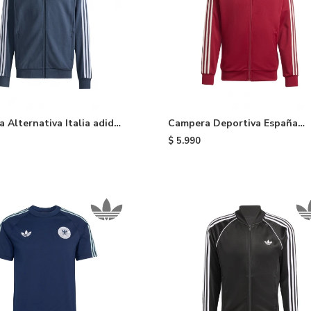
 Alternativa Italia adidas
Campera Deportiva España
adidas - Red
$
5.990