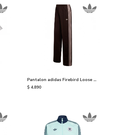
Pantalon adidas Firebird Loose -
Aurora Coffee
$
4.890