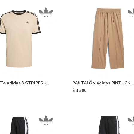
A adidas 3 STRIPES -
PANTALÓN adidas PINTUCK
PANTS - Cardboard
$
4.390