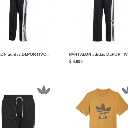
ON adidas DEPORTIVO
PANTALON adidas DEPORTI
AK - Black White
ADIBREAK - Black White
$
4.890