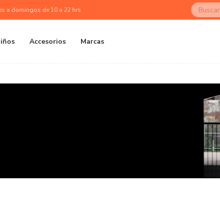
es a domingos de 10 a 22 hrs
iños
Accesorios
Marcas