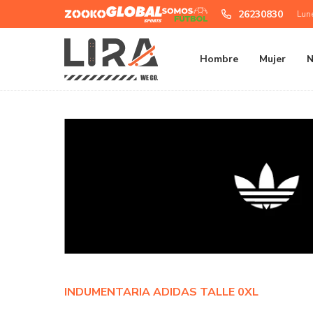
Zooko
Global
Somos
26230830
Lun
Sports
Futbol
Hombre
Mujer
N
INDUMENTARIA ADIDAS TALLE 0XL