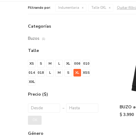
Quitar filtr
Filtrando por:
Indumentaria
Talle 0XL
Categorías
Buzos
(1)
Talle
XS
S
M
L
XL
006
010
014
018
L
M
S
XL
XSS
XXL
Precio
($)
BUZO a
Black
$
3.990
OK
Género