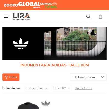
Zooko
Global Sports
Somos
Futbol

INDUMENTARIA ADIDAS TALLE 00M
Recomendados
Quitar filtros
Filtrando por:
Indumentaria
Talle 00M