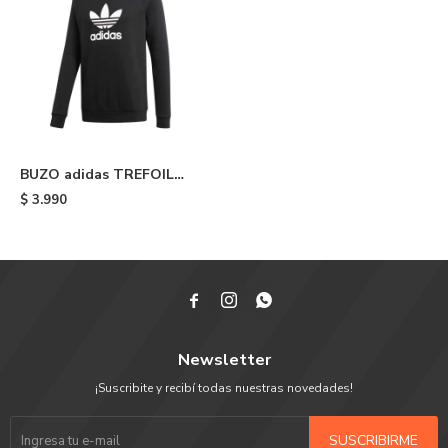
BUZO adidas TREFOIL
CREW - Black
$
3.990



Newsletter
¡Suscribite y recibí todas nuestras novedades!
SUSCRIBIRME