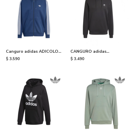
Canguro adidas ADICOLOR
CANGURO adidas
- Blue
TRIFOLIO ESSENTIALS -
$
3.590
$
3.490
Black