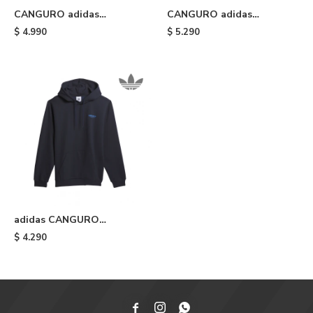
CANGURO adidas
CANGURO adidas
ADICOLOR TREFOIL -
ESSENTIALS - Silver Green
$
4.990
$
5.290
Black/white
adidas CANGURO
SKATEBOARDING 3 STAR -
$
4.290
Legend Ink


