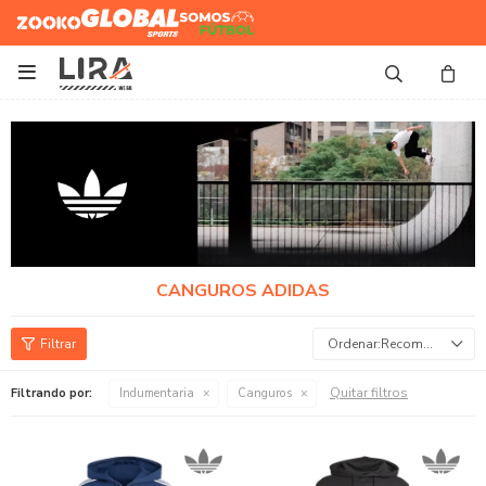
Zooko
Global Sports
Somos
Futbol

CANGUROS ADIDAS
Recomendados
Quitar filtros
Filtrando por:
Indumentaria
Canguros