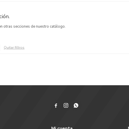
ión.
 en otras secciones de nuestro catálogo.
Quitar filtros



Mi cuenta