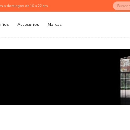
es a domingos de 10 a 22 hrs
iños
Accesorios
Marcas