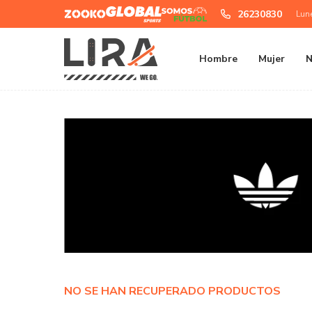
Zooko
Global
Somos
26230830
Lun
Sports
Futbol
Hombre
Mujer
N
NO SE HAN RECUPERADO PRODUCTOS