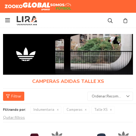
Zooko
Global Sports
Somos
Futbol

CAMPERAS ADIDAS TALLE XS
Recomendados
Filtrando por:
Indumentaria
Camperas
Talle XS
Quitar filtros