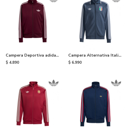
Campera Deportiva adidas
Campera Alternativa Italia
Firebird Holgada - Maroon
adidas - Blue
$
4.890
$
6.990