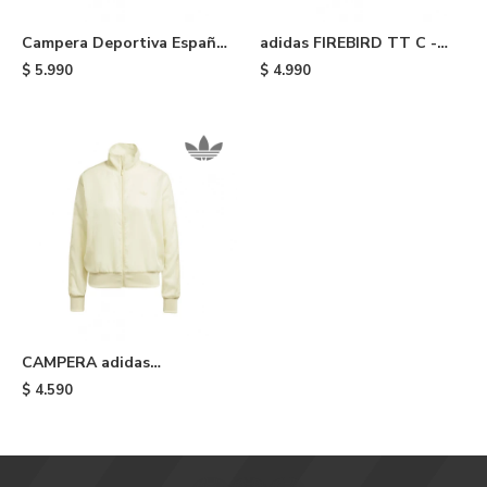
Campera Deportiva España
adidas FIREBIRD TT C -
adidas - Red
Blue
$
5.990
$
4.990
CAMPERA adidas
ADICOLOR - Yellow
$
4.590