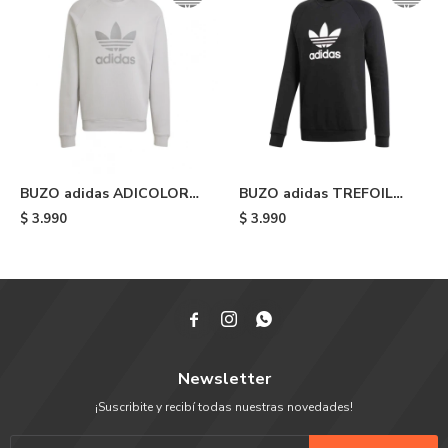
BUZO adidas ADICOLOR
BUZO adidas TREFOIL
CLASSICS TRIFOLIO - Grey
CREW - Black
$
3.990
$
3.990



Newsletter
¡Suscribite y recibí todas nuestras novedades!