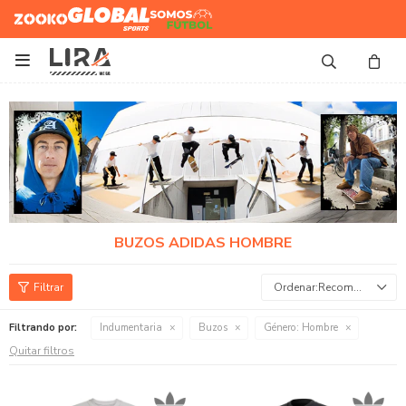
Zooko
Global Sports
Somos
Futbol

BUZOS ADIDAS HOMBRE
Recomendados
Filtrando por:
Indumentaria
Buzos
Género:
Hombre
Quitar filtros