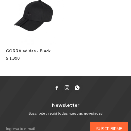
GORRA adidas - Black
$
1.390



Newsletter
¡Suscribite y recibí todas nuestras novedades!
SUSCRIBIRME