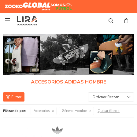
Zooko
Global Sports
Somos
Futbol

ACCESORIOS ADIDAS HOMBRE
Recomendados
Quitar filtros
Filtrando por:
Accesorios
Género:
Hombre