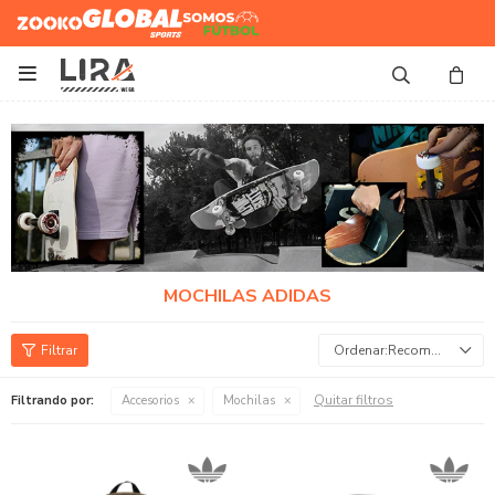
Zooko
Global Sports
Somos
Futbol

MOCHILAS ADIDAS
Recomendados
Quitar filtros
Filtrando por:
Accesorios
Mochilas