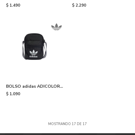
ADICOLOR - Black
ADICOLOR - Wonder
$
1.490
$
2.290
White
BOLSO adidas ADICOLOR
CLASSIC FESTIVAL - Black
$
1.090
MOSTRANDO
17
DE
17