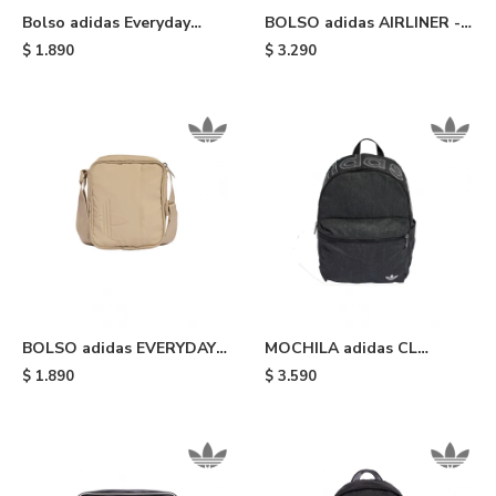
Bolso adidas Everyday
BOLSO adidas AIRLINER -
Icons - Black
Brown
$
1.890
$
3.290
BOLSO adidas EVERYDAY
MOCHILA adidas CL
ICONS - Beige
WASHED EFFECT - Black
$
1.890
$
3.590