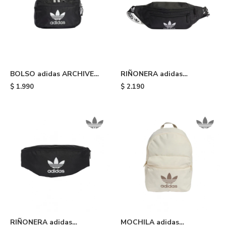
BOLSO adidas ARCHIVE
RIÑONERA adidas
WAIST - Black
ADICOLOR CLASSIC -
$
1.990
$
2.190
Black
RIÑONERA adidas
MOCHILA adidas