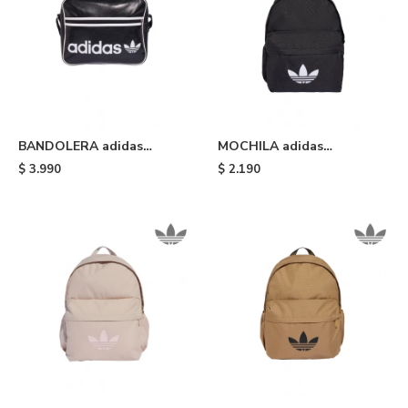
BANDOLERA adidas
MOCHILA adidas
AIRLINER OG - Black
ADICOLOR CLASSIC -
$
3.990
$
2.190
Black