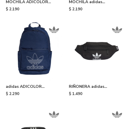
MOCHILA ADICOLOR
MOCHILA adidas
CLASSIC adidas - Pink
ADICOLOR CLASSIC -
$
2.190
$
2.190
Beige
adidas ADICOLOR
RIÑONERA adidas
BACKPACK - Blue
ADICOLOR CLASSIC -
$
2.290
$
1.490
Black