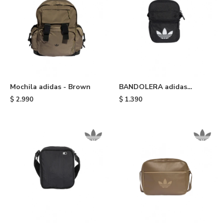
Mochila adidas - Brown
BANDOLERA adidas
ORIGINALS - Black
$
2.990
$
1.390