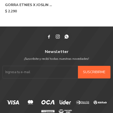
GORRA ETNIES X JOSLIN -
Beige
$
2.290



Newsletter
¡Suscribite y recibí todas nuestras novedades!
SUSCRIBIRME