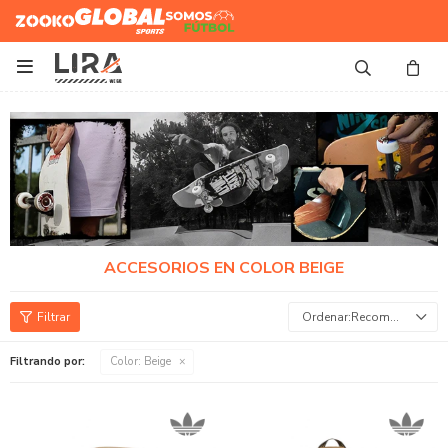
Zooko
Global Sports
Somos
Futbol

ACCESORIOS EN COLOR BEIGE
Recomendados
Filtrando por:
Color:
Beige