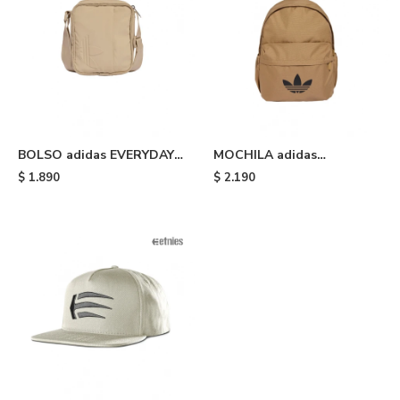
BOLSO adidas EVERYDAY
MOCHILA adidas
ICONS - Beige
ADICOLOR CLASSIC -
$
1.890
$
2.190
Beige